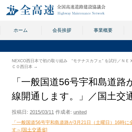
ホーム
会長挨拶
事業概要
NEXCO西日本で初の取り組み “モテナスカフェ” を試行／ＮＥ
ＣＯ西日本
→
「一般国道56号宇和島道路が
線開通します。」／国土交
投稿日:
2015/03/11
作成者:
united
「一般国道56号宇和島道路が3月21日（土曜日）16時
す～[国土交通省]