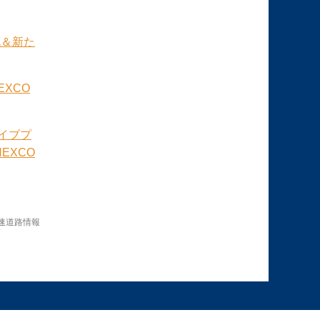
充＆新た
XCO
イブプ
EXCO
速道路情報