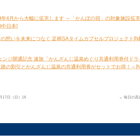
9年4月から大幅に拡充します ～「かんぽの宿」の対象施設拡
O中日本]
なの想いを未来につなぐ 足柄SAタイムカプセルプロジェクト[NE
チェンジ開通記念 速旅「かんざんじ温泉めぐり共通利用券付ドラ
速道路の割引とかんざんじ温泉の共通利用券がセットでお得！～[N
月17日（日）16
←
毎日の高