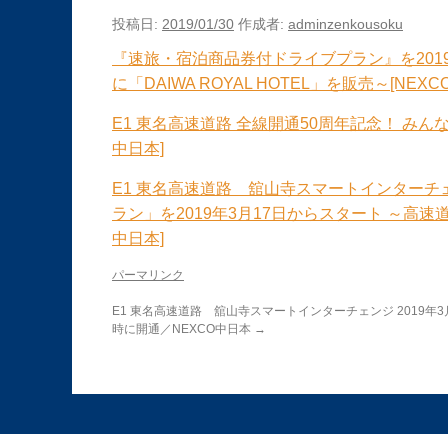
投稿日:
2019/01/30
作成者:
adminzenkousoku
『速旅・宿泊商品券付ドライブプラン』を201
に「DAIWA ROYAL HOTEL」を販売～[NEXC
E1 東名高速道路 全線開通50周年記念！ みん
中日本]
E1 東名高速道路 舘山寺スマートインター
ラン」を2019年3月17日からスタート ～高
中日本]
パーマリンク
E1 東名高速道路 舘山寺スマートインターチェンジ 2019年3
時に開通／NEXCO中日本
→