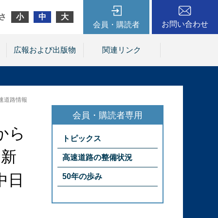
さ
小
中
大
お問い合わせ
会員・購読者
広報および出版物
関連リンク
速道路情報
から
トピックス
＆新
高速道路の整備状況
中日
50年の歩み