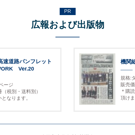
PR
広報および出版物
高速道路パンフレット
機関
ORK Ver.20
規格:
販売価
6ページ
＊購読
1冊（税別・送料別）
頂けま
いとなります。