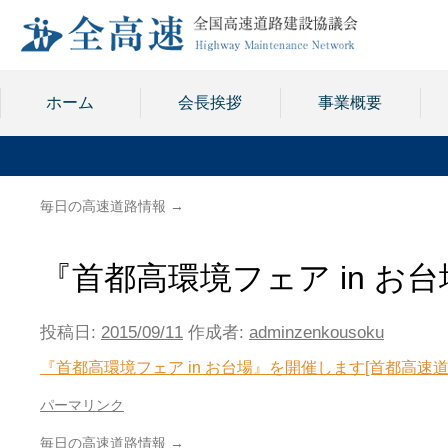
ホーム
会長挨拶
事業概要
毎日の高速道路情報
→
『首都高環境フェア in お
投稿日:
2015/09/11
作成者:
adminzenkousoku
『首都高環境フェア in お台場』を開催します[首都高速道
パーマリンク
毎日の高速道路情報
→