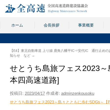
ホーム
会長挨拶
事業概要
【E4】東北自動車道 上り線 鹿角八幡平IC⇒安代IC 通行止めの
知らせ など
→
せとうち島旅フェス2023～
本四高速道路]
投稿日:
2023/04/17
作成者:
adminzenkousoku
せとうち島旅フェス2023～島々とともに歩むSDGs～【PD