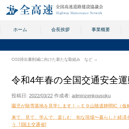
ホーム
会長挨拶
事業概要
CO2排出量削減に向けた新たな取組み など
→
令和4年春の全国交通安全
投稿日:
2022/03/22
作成者:
adminzenkousoku
園児が除雪基地を見学します！～Ｅ９山陰道静間IC（仮
来て、見て、学んで、楽しむ 旬な現場〜暮らしと経済
う︕[国土交通省]