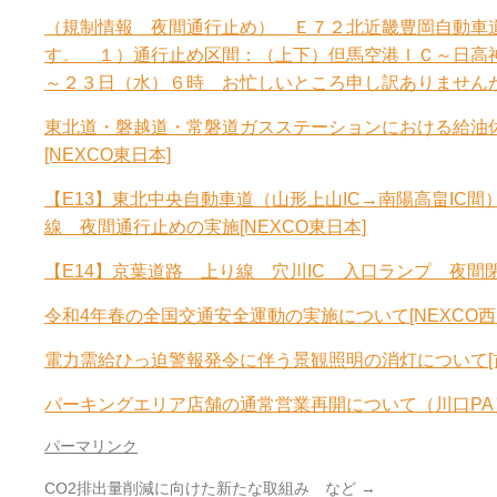
（規制情報 夜間通行止め） Ｅ７２北近畿豊岡自動車
す。 １）通行止め区間：（上下）但馬空港ＩＣ～日高
～２３日（水）６時 お忙しいところ申し訳ありませんが
東北道・磐越道・常磐道ガスステーションにおける給油休止の
[NEXCO東日本]
【E13】東北中央自動車道（山形上山IC→南陽高畠IC間
線 夜間通行止めの実施[NEXCO東日本]
【E14】京葉道路 上り線 穴川IC 入口ランプ 夜間閉
令和4年春の全国交通安全運動の実施について[NEXCO西
電力需給ひっ迫警報発令に伴う景観照明の消灯について[
パーキングエリア店舗の通常営業再開について（川口PA）
パーマリンク
CO2排出量削減に向けた新たな取組み など
→