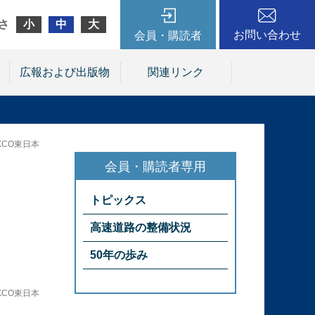
さ
小
中
大
お問い合わせ
会員・購読者
広報および出版物
関連リンク
XCO東日本
トピックス
高速道路の整備状況
50年の歩み
XCO東日本