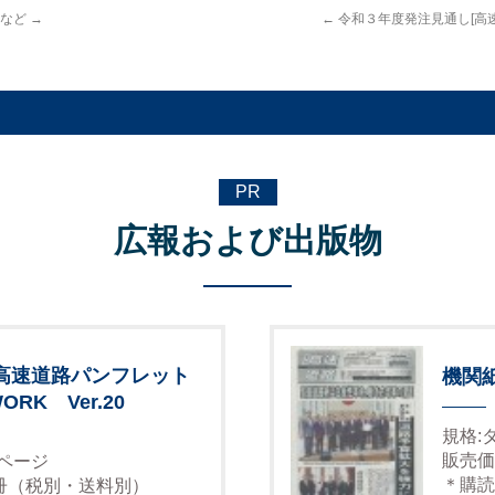
 など
→
←
令和３年度発注見通し[高
PR
広報および出版物
高速道路パンフレット
機関
ORK Ver.20
規格:
販売価
6ページ
＊購読
1冊（税別・送料別）