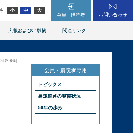
さ
小
中
大
お問い合わせ
会員・購読者
広報および出版物
関連リンク
速道路機構]
トピックス
高速道路の整備状況
50年の歩み