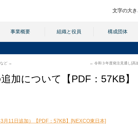
文字の大き
事業概要
組織と役員
構成団体
 など
→
←
令和３年度発注見通し[高
追加について【PDF：57KB】
11日追加）【PDF：57KB】[NEXCO東日本]