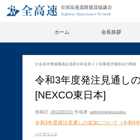
ホーム
会長挨拶
社会資本整備審議会道路分科会第２２回事業評価部会の開催
令和3年度発注見通しの
[NEXCO東日本]
投稿日:
2022/03/11
作成者:
adminzenkousoku
令和3年度発注見通しの追加について（令和4年3月
パーマリンク