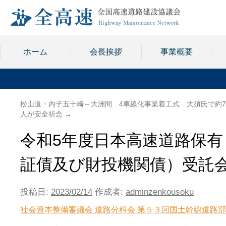
ホーム
会長挨拶
事業概要
松山道・内子五十崎～大洲間 4車線化事業着工式 大須氏で約7
人が安全祈念
→
令和5年度日本高速道路保
証債及び財投機関債）受託
投稿日:
2023/02/14
作成者:
adminzenkousoku
社会資本整備審議会 道路分科会 第５３回国土幹線道路部