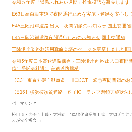
令和５年度「道路ふれあい月間」推進標語を募集します！
E63日高自動車道で夜間通行止めを実施～道路を安心して
E45三陸沿岸道路 出入口夜間閉鎖のお知らせ[国土交通省
E45三陸沿岸道路夜間通行止めのお知らせ[国土交通省]
三陸沿岸道路利活用戦略会議のページを更新しました[国
令和5年度日本高速道路保有・三陸沿岸道路 出入口夜間
債）受託会社選定[高速道路機構]
【C3】東京外環自動車道 川口JCT 緊急夜間閉鎖のお知
【E16】横浜横須賀道路 逗子IC ランプ閉鎖実施状況につ
パーマリンク
松山道・内子五十崎～大洲間 4車線化事業着工式 大須氏で約7
人が安全祈念
→