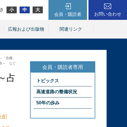
さ
小
中
大
お問い合わせ
会員・購読者
広報および出版物
関連リンク
～「危機」
路～ など
～占
トピックス
高速道路の整備状況
50年の歩み
省]