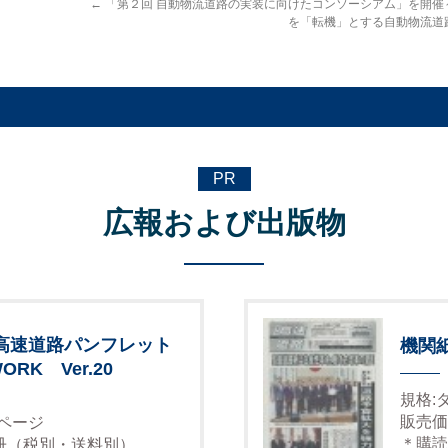
←
「第２回 自動物流道路の実装に向けたコンソーシアム」を開催
を「転機」とする自動物流道
PR
広報および出版物
高速道路パンフレット
機関
ORK Ver.20
規格:
販売価
6ページ
＊購読
1冊（税別・送料別）