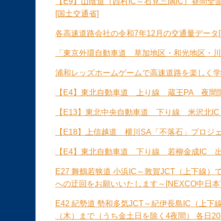
【E9】山陰道（西村IC～石見三隅IC）昼間
[国土交通省]
各高速道路会社の令和7年12月の交通量データ[
「東京外環自動車道 草加地区・和光地区・川
浦和レッズホームゲームで高速道路を楽しく学
【E4】東北自動車道 上り線 蔵王PA 夜間閉
【E13】東北中央自動車道 下り線 米沢北IC
【E18】上信越道 横川SA「不落石」プロジェ
【E4】東北自動車道 下り線 若柳金成IC 出
E27 舞鶴若狭道 小浜IC～敦賀JCT（上下
への迂回をお願いいたします～[NEXCO中日本
E42 紀勢道 勢和多気JCT～紀伊長島IC（上
（木）まで（うち金土日を除く4夜間） 各日2