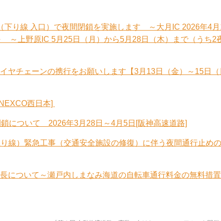
C（下り線 入口）で夜間閉鎖を実施します ～大月IC 2026年4月
 ～上野原IC 5月25日（月）から5月28日（木）まで（うち2
イヤチェーンの携行をお願いします【3月13日（金）～15日（
EXCO西日本]
について 2026年3月28日～4月5日[阪神高速道路]
C（上り線）緊急工事（交通安全施設の修復）に伴う夜間通行止め
長について～瀬戸内しまなみ海道の自転車通行料金の無料措置