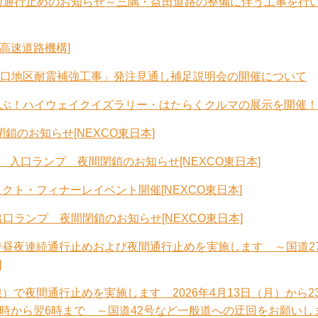
全面通行止めのお知らせ～三隅・益田道路の整備に伴う工事を行
高速道路機構]
口地区耐震補強工事」発注見通し補足説明会の開催について
ぶ！ハイウェイクイズラリー・はたらくクルマの展示を開催！
鎖のお知らせ[NEXCO東日本]
 入口ランプ 夜間閉鎖のお知らせ[NEXCO東日本]
クト・フィナーレイベント開催[NEXCO東日本]
口ランプ 夜間閉鎖のお知らせ[NEXCO東日本]
線）で昼夜連続通行止めおよび夜間通行止めを実施します ～国道2
]
下線）で夜間通行止めを実施します 2026年4月13日（月）から2
0時から翌6時まで ～国道42号など一般道への迂回をお願いし