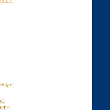
います～
7号など
3日
ます～