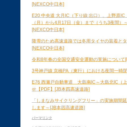
[NEXCO中日本]
E20 中央道 大月IC（下り線 出口）、上野原I
（月）から4月17日（金）まで（うち3夜間）～
[NEXCO中日本]
降雪のため高速道路では冬用タイヤの装着とタ
[NEXCO中日本]
令和8年春の全国交通安全運動の実施について[N
3号神戸線 京橋PA（東行）における夜間一時閉鎖
E76 西瀬戸自動車道 大島南IC～大島北I
せ【PDF】[JB本四高速道路]
「しまなみサイクリングフリー」の実施期間延
します～[JB本四高速道路]
パーマリンク