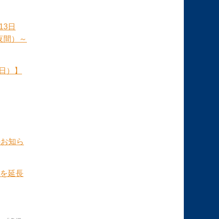
13日
夜間）～
日）】
のお知ら
を延長