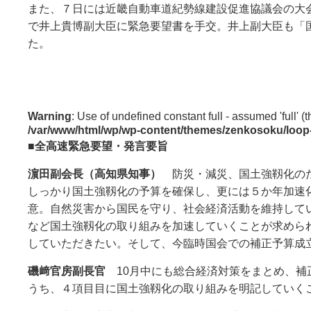
また、７日には近畿自動車道紀勢線建設促進協議会の大
で井上貴博副大臣に緊急要望書を手交。井上副大臣も「
た。
Warning
: Use of undefined constant full - assumed 'full' (t
/var/www/html/wp/wp-content/themes/zenkosoku/loop
■全高速緊急要望・発言要旨
濵田副会長（高知県知事）
防災・減災、国土強靱化のた
しっかり国土強靱化の予算を確保し、更には５か年加速
意。自然災害から国民を守り、社会経済活動を維持して
など国土強靱化の取り組みを加速していくことが求めら
していただきたい。そして、今臨時国会での補正予算成
磯﨑官房副長官
10月中にも総合経済対策をまとめ、補
うち、４項目目に国土強靱化の取り組みを明記していく