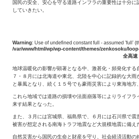
国民の安全、安心を守る道路インフラの重要性は十分に
していきたい。
Warning
: Use of undefined constant full - assumed 'full' (t
/var/www/html/wp/wp-content/themes/zenkosoku/loop
全高速
地球温暖化の影響が顕著となる中、激甚化・頻発化する
７・８月には北海道や東北、北陸を中心に記録的な大雨
と暴風となり、続く１５号でも豪雨災害により東海地方
これら地域では道路の損壊や法面崩落等によりライフラ
来す結果となった。
また、３月には宮城県、福島県で、６月には石川県で震
被害が想定される南海トラフ地震など大規模地震に備え
自然災害から国民の生命と財産を守り、社会経済活動の