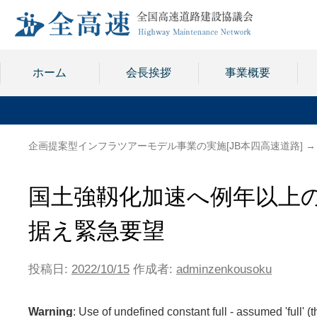
ホーム
会長挨拶
事業概要
企画提案型インフラツアーモデル事業の実施[JB本四高速道路]
→
国土強靱化加速へ例年以上
据え緊急要望
投稿日:
2022/10/15
作成者:
adminzenkousoku
Warning
: Use of undefined constant full - assumed 'full' (t