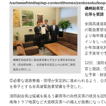
/var/www/html/wp/wp-content/themes/zenkosoku/loop
磯﨑副長官
化等を要請
全国高速道
の緊急要望
より毎年痛
インをしっ
か年加速化
正予算等で
磯﨑官房副長官に緊急要望書を手交する濱田省司副会
12日、濵
長（高知県知事）。全高速常任世話人の山本有二衆院
官と面談。
議員も同行した
な予算・財
②必要な道路整備・管理が安定的に進められるよう、公
を骨子とする全高速緊急要望書を手交した。
濵田副会長は猛威を振るう豪雨等の自然災害の状況を説
南海トラフ地震など大規模災害への備えが急務になって