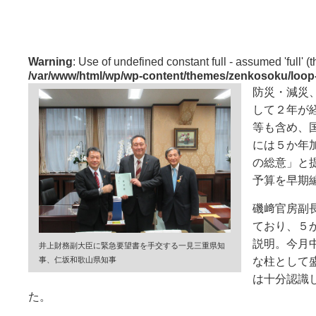
Warning
: Use of undefined constant full - assumed 'full' (t
/var/www/html/wp/wp-content/themes/zenkosoku/loop
防災・減災
して２年が
等も含め、
には５か年
の総意」と
予算を早期
磯﨑官房副
ており、５
説明。今月
井上財務副大臣に緊急要望書を手交する一見三重県知
な柱として
事、仁坂和歌山県知事
は十分認識
た。