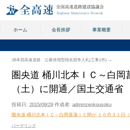
ホーム
会長挨拶
事業概要
JB本四高速道路 公募併用型指名競争入札(工事1件)
→
圏央道 桶川北本ＩＣ～白岡
（土）に開通／国土交通省
投稿日:
2015/09/29
作成者:
adminzenkousoku
圏央道 桶川北本ＩＣ～白岡菖蒲ＩＣ間が １０月３１日
パーマリンク