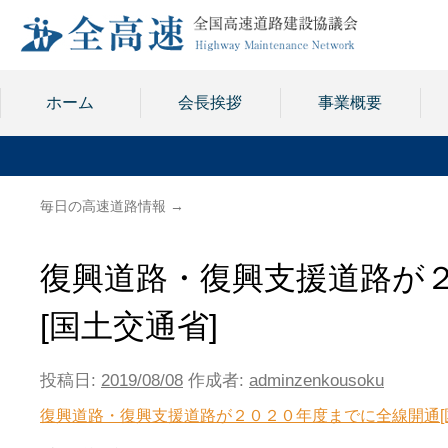
ホーム
会長挨拶
事業概要
毎日の高速道路情報
→
復興道路・復興支援道路が
[国土交通省]
投稿日:
2019/08/08
作成者:
adminzenkousoku
復興道路・復興支援道路が２０２０年度までに全線開通[