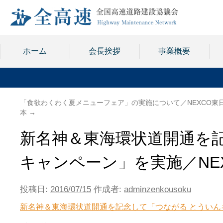
ホーム
会長挨拶
事業概要
「食欲わくわく夏メニューフェア」の実施について／NEXCO東
本
→
新名神＆東海環状道開通を
キャンペーン」を実施／NE
投稿日:
2016/07/15
作成者:
adminzenkousoku
新名神＆東海環状道開通を記念して「つながる とういんキ