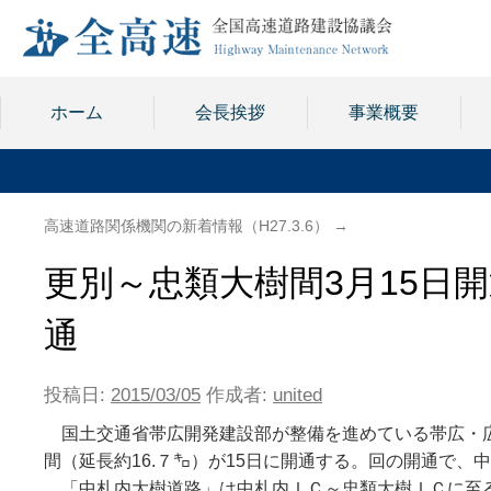
ホーム
会長挨拶
事業概要
高速道路関係機関の新着情報（H27.3.6）
→
更別～忠類大樹間3月15日
通
投稿日:
2015/03/05
作成者:
united
国土交通省帯広開発建設部が整備を進めている帯広・広
間（延長約16.７㌔）が15日に開通する。回の開通で、
「中札内大樹道路」は中札内ＩＣ～忠類大樹ＩＣに至る