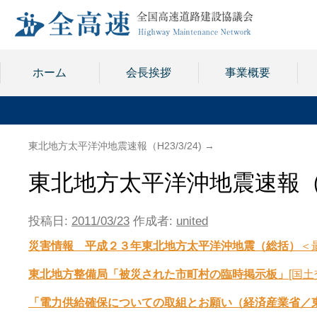
ホーム
会長挨拶
事業概要
東北地方太平洋沖地震速報（H23/3/24)
→
東北地方太平洋沖地震速報（H23
投稿日:
2011/03/23
作成者:
united
災害情報 平成２３年東北地方太平洋沖地震（総括）
＜
東北地方整備局「被災された市町村の臨時掲示板」
[国土
「電力供給確保についての取組とお願い（経済産業省／