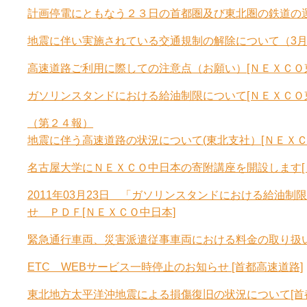
計画停電にともなう２３日の首都圏及び東北圏の鉄道の運
地震に伴い実施されている交通規制の解除について（3月
高速道路ご利用に際しての注意点（お願い）[ＮＥＸＣＯ
ガソリンスタンドにおける給油制限について[ＮＥＸＣＯ
（第２４報）
地震に伴う高速道路の状況について(東北支社）[ＮＥＸＣ
名古屋大学にＮＥＸＣＯ中日本の寄附講座を開設します[
2011年03月23日 「ガソリンスタンドにおける給油
せ ＰＤＦ[ＮＥＸＣＯ中日本]
緊急通行車両、災害派遣従事車両における料金の取り扱い
ETC WEBサービス一時停止のお知らせ [首都高速道路]
東北地方太平洋沖地震による損傷復旧の状況について[首