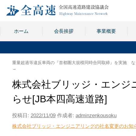
ホーム
会長挨拶
事業概要
重量超過等違反車両の『首都圏大規模同時合同取締』を実施 な
→
株式会社ブリッジ・エンジ
らせ[JB本四高速道路]
投稿日:
2022/11/09
作成者:
adminzenkousoku
株式会社ブリッジ・エンジニアリングの社名変更のお知ら