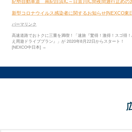
紀勢自動車道 南紀白浜IC～日置川IC間夜間通行止めの
新型コロナウイルス感染者に関するお知らせ[NEXCO東日
パーマリンク
高速道路でおトクに三重を満喫！「速旅『驚得！激得！スゴ得！
え周遊ドライブプラン』」が 2020年8月22日からスタート！
[NEXCO中日本]
→