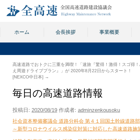
ホーム
会長挨拶
事業概要
高速道路でおトクに三重を満喫！「速旅『驚得！激得！スゴ得！
え周遊ドライブプラン』」が 2020年8月22日からスタート！
[NEXCO中日本]
→
毎日の高速道路情報
投稿日:
2020/08/19
作成者:
adminzenkousoku
社会資本整備審議会 道路分科会 第４１回国土幹線道路
～新型コロナウイルス感染症対策に対応した高速道路施策