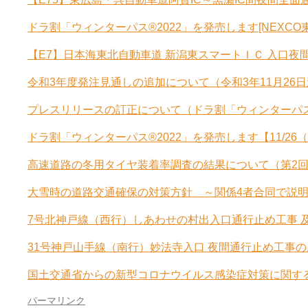
ドラ割「ウィンターパス®2022」を発売します[NEXCO
【E7】日本海東北自動車道 新潟東スマートＩＣ 入口夜間
令和3年度発注見通しの追加について（令和3年11月26日追加
プレスリリースの訂正について（ドラ割「ウィンターパス®2
ドラ割「ウィンターパス®2022」を発売します【11/26
高速道路の冬用タイヤ装着率調査の結果について（第2回）[
大雪時の道路交通確保の対策方針 ～関係4者合同で説明し
7号北神戸線（西行）しあわせの村出入口通行止め工事 及び 白
31号神戸山手線（南行）妙法寺入口 夜間通行止め工事のお
国土交通省からの新型コロナウイルス感染症対策に関するお
パーマリンク