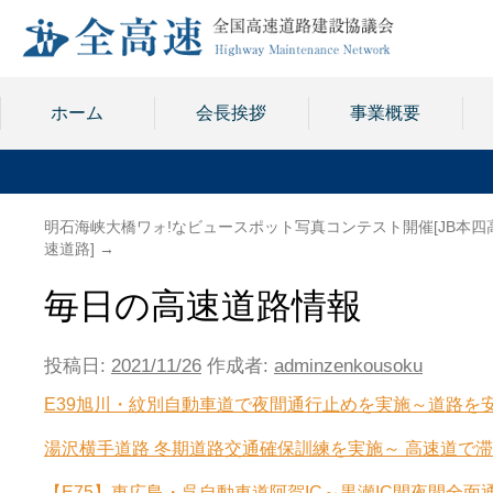
ホーム
会長挨拶
事業概要
明石海峡大橋ワォ!なビュースポット写真コンテスト開催[JB本四
速道路]
→
毎日の高速道路情報
投稿日:
2021/11/26
作成者:
adminzenkousoku
E39旭川・紋別自動車道で夜間通行止めを実施～道路を安
湯沢横手道路 冬期道路交通確保訓練を実施～ 高速道で滞
【E75】東広島・呉自動車道阿賀IC～黒瀬IC間夜間全面