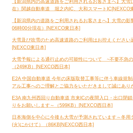
【新潟県内の高速道路をご利用されるお客さまへ】大雪によ
在）関越自動車道 堀之内IC、大和スマートIC[NEXCO
【新潟県内の道路をご利用されるお客さまへ】大雪の影響
06時00分現在）[NEXCO東日本]
大雪及び吹雪のため高速道路のご利用はお控えください
[NEXCO東日本]
大雪予報による通行止めの可能性について ~不要不急のご
（249KB）[NEXCO西日本]
E2A 中国自動車道 今年の床版取替工事等に伴う車線規制
アル工事へのご理解とご協力をいただきまして誠にありがとう
E3A 南九州西回り自動車道 市来ICの夜間入口・出口
りをお願いします～（599KB）[NEXCO西日本]
日本海側を中心に今後も大雪が予測されています～冬用タ
(火)にかけて）（86KB[NEXCO西日本]