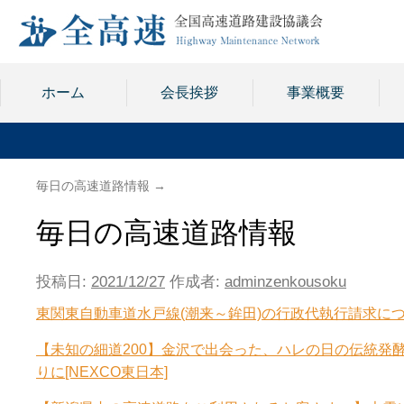
ホーム
会長挨拶
事業概要
毎日の高速道路情報
→
毎日の高速道路情報
投稿日:
2021/12/27
作成者:
adminzenkousoku
東関東自動車道水戸線(潮来～鉾田)の行政代執行請求につ
【未知の細道200】金沢で出会った、ハレの日の伝統発
りに[NEXCO東日本]