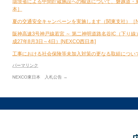
環境省による中間貯蔵施設への輸送について、磐越道・東
本］
夏の交通安全キャンペーンを実施します（関東支社）［N
阪神高速3号神戸線若宮 ～ 第二神明道路名谷IC（下り
成27年8月3日～4日）[NEXCO西日本]
工事における社会保険等未加入対策の更なる取組について[
パーマリンク
NEXCO東日本 入札公告
→