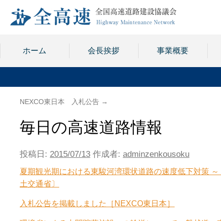
ホーム
会長挨拶
事業概要
NEXCO東日本 入札公告
→
毎日の高速道路情報
投稿日:
2015/07/13
作成者:
adminzenkousoku
夏期観光期における東駿河湾環状道路の速度低下対策 ～
土交通省〕
入札公告を掲載しました［NEXCO東日本］