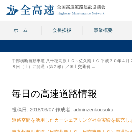
ホーム
会長挨拶
事業概要
中部横断自動車道 八千穂高原ＩＣ～佐久南ＩＣ 平成３０年４月
８日（土）に開通（第２報）／国土交通省
→
毎日の高速道路情報
投稿日:
2018/03/07
作成者:
adminzenkousoku
道路空間を活用したカーシェアリング社会実験を拡充しま
東九州自動車道（日南北郷ＩＣ～日南東郷ＩＣ）開通記念