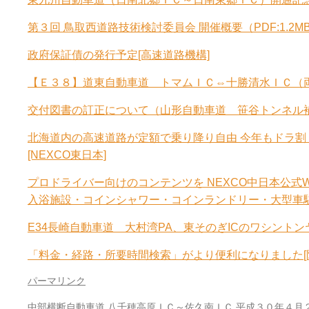
第３回 鳥取西道路技術検討委員会 開催概要（PDF:1.2M
政府保証債の発行予定[高速道路機構]
【Ｅ３８】道東自動車道 トマムＩＣ⇔十勝清水ＩＣ（両方
交付図書の訂正について（山形自動車道 笹谷トンネル補強
北海道内の高速道路が定額で乗り降り自由 今年もドラ
[NEXCO東日本]
プロドライバー向けのコンテンツを NEXCO中日本公
入浴施設・コインシャワー・コインランドリー・大型車駐車
E34長崎自動車道 大村湾PA、東そのぎICのワシントン
「料金・経路・所要時間検索」がより便利になりました[
パーマリンク
中部横断自動車道 八千穂高原ＩＣ～佐久南ＩＣ 平成３０年４月