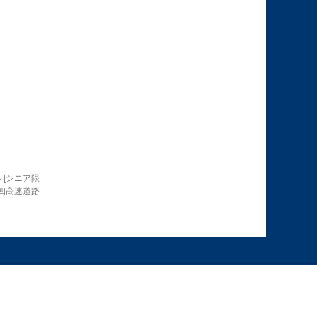
[シニア限
本四高速道路