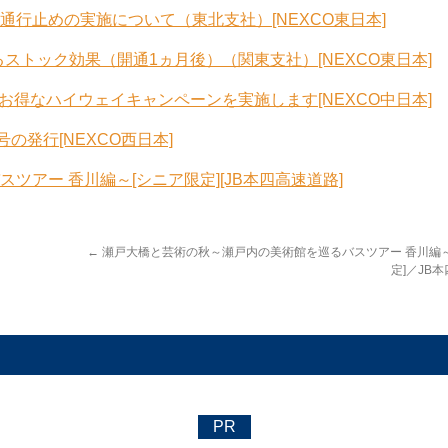
通行止めの実施について（東北支社）[NEXCO東日本]
るストック効果（開通1ヵ月後）（関東支社）[NEXCO東日本]
お得なハイウェイキャンペーンを実施します[NEXCO中日本]
の発行[NEXCO西日本]
アー 香川編～[シニア限定][JB本四高速道路]
←
瀬戸大橋と芸術の秋～瀬戸内の美術館を巡るバスツアー 香川編～
定]／JB
PR