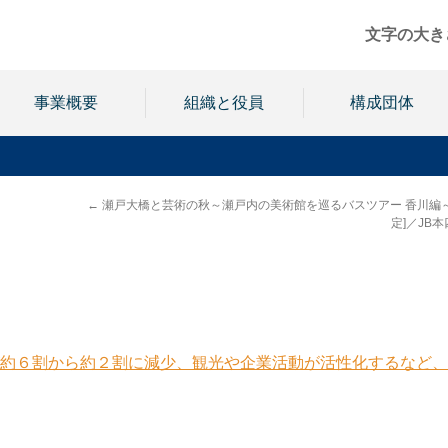
文字の大き
事業概要
組織と役員
構成団体
←
瀬戸大橋と芸術の秋～瀬戸内の美術館を巡るバスツアー 香川編～
定]／JB
約６割から約２割に減少、観光や企業活動が活性化するなど、