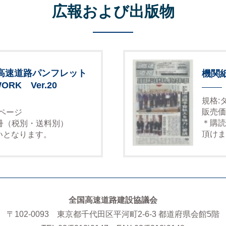
広報および出版物
高速道路パンフレット
機関
ORK Ver.20
規格:
販売価
6ページ
＊購読
1冊（税別・送料別）
頂けま
いとなります。
全国高速道路建設協議会
〒102-0093 東京都千代田区平河町2-6-3 都道府県会館5階