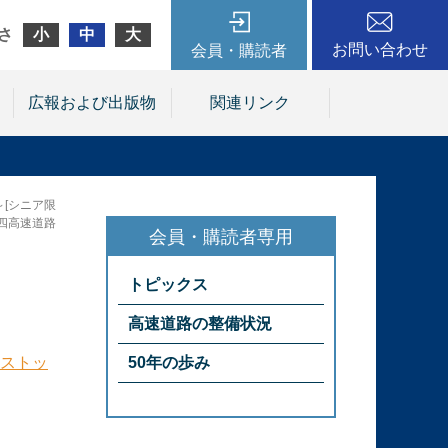
さ
小
中
大
お問い合わせ
会員・購読者
広報および出版物
関連リンク
[シニア限
本四高速道路
トピックス
高速道路の整備状況
ストッ
50年の歩み