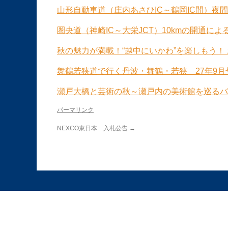
山形自動車道（庄内あさひIC～鶴岡IC間）夜間
圏央道（神崎IC～大栄JCT）10kmの開通によ
秋の魅力が満載！“越中にいかわ”を楽しもう！ 
舞鶴若狭道で行く丹波・舞鶴・若狭 27年9月号
瀬戸大橋と芸術の秋～瀬戸内の美術館を巡るバスツ
パーマリンク
NEXCO東日本 入札公告
→