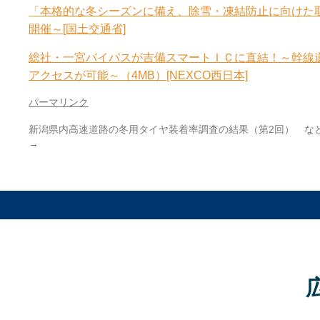
「本格的な冬シーズンに備え、除雪・凍結防止に向けた
開催～[国土交通省]
総社・一宮バイパスが吉備スマートＩＣに直結！～幹線
アクセスが可能～（4MB）[NEXCO西日本]
パーマリンク
新潟県内高速道路の冬用タイヤ装着率調査の結果（第2回） な
→