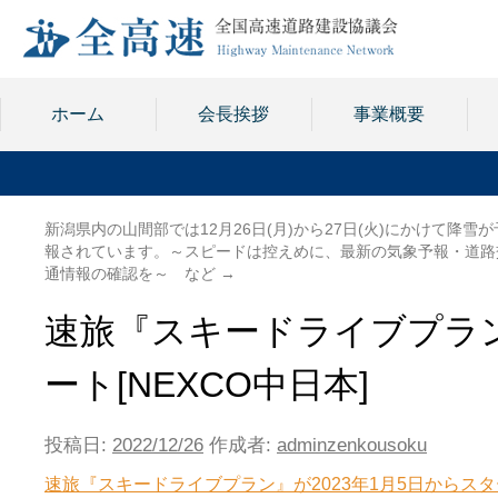
ホーム
会長挨拶
事業概要
新潟県内の山間部では12月26日(月)から27日(火)にかけて降雪が
報されています。～スピードは控えめに、最新の気象予報・道路
通情報の確認を～ など
→
速旅『スキードライブプラン
ート[NEXCO中日本]
投稿日:
2022/12/26
作成者:
adminzenkousoku
速旅『スキードライブプラン』が2023年1月5日から