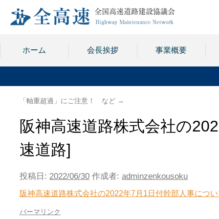
ホーム
会長挨拶
事業概要
「軸重超過」にご注意！ など
→
阪神高速道路株式会社の202
速道路]
投稿日:
2022/06/30
作成者:
adminzenkousoku
阪神高速道路株式会社の2022年7月1日付幹部人事につい
パーマリンク