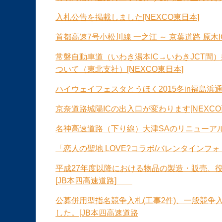
入札公告を掲載しました[NEXCO東日本]
首都高速7号小松川線 一之江 ～ 京葉道路 原木I
常磐自動車道（いわき湯本IC→いわきJCT間
ついて（東北支社）[NEXCO東日本]
ハイウェイフェスタとうほく2015冬in福島浜通
京奈道路城陽ICの出入口が変わります[NEXCO
名神高速道路（下り線）大津SAのリニューアル工
「恋人の聖地 LOVE?コラボ/バレンタインフ
平成27年度以降における物品の製造・販売、
[JB本四高速道路]
公募併用型指名競争入札(工事2件)、一般競争入
した。[JB本四高速道路