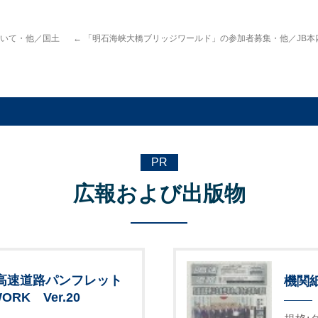
いて・他／国土
←
「明石海峡大橋ブリッジワールド」の参加者募集・他／JB本
PR
広報および出版物
高速道路パンフレット
機関
ORK Ver.20