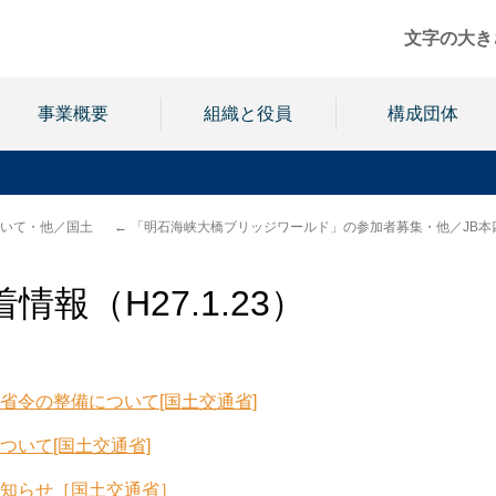
文字の大き
事業概要
組織と役員
構成団体
いて・他／国土
←
「明石海峡大橋ブリッジワールド」の参加者募集・他／JB本
報（H27.1.23）
省令の整備について[国土交通省]
いて[国土交通省]
知らせ
［国土交通省］