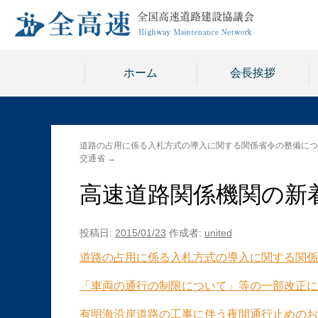
ホーム
会長挨拶
道路の占用に係る入札方式の導入に関する関係省令の整備につ
交通省
→
高速道路関係機関の新着情
投稿日:
2015/01/23
作成者:
united
道路の占用に係る入札方式の導入に関する関係
「車両の通行の制限について」等の一部改正につ
有明海沿岸道路の工事に伴う夜間通行止めのお