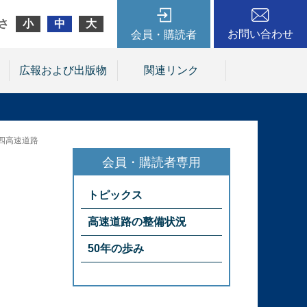
さ
小
中
大
お問い合わせ
会員・購読者
広報および出版物
関連リンク
四高速道路
トピックス
高速道路の整備状況
50年の歩み