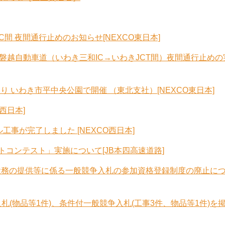
C間 夜間通行止めのお知らせ[NEXCO東日本]
）磐越自動車道（いわき三和IC→いわきJCT間）夜間通行止めの
り いわき市平中央公園で開催 （東北支社）[NEXCO東日本]
西日本]
事が完了しました [NEXCO西日本]
ォトコンテスト」実施について[JB本四高速道路]
役務の提供等に係る一般競争入札の参加資格登録制度の廃止に
札(物品等1件)、条件付一般競争入札(工事3件、物品等1件)を