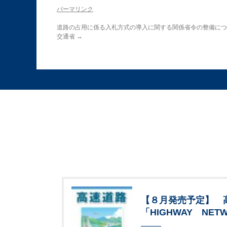
パーマリンク
道路の占用に係る入札方式の導入に関する関係省令の整備につ
交通省
→
【８月発売予定】 
「HIGHWAY NETW