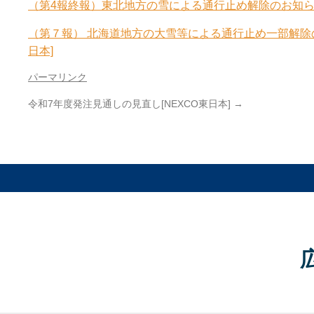
（第4報終報）東北地方の雪による通行止め解除のお知らせ（2
（第７報） 北海道地方の大雪等による通行止め一部解除
日本]
パーマリンク
令和7年度発注見通しの見直し[NEXCO東日本]
→