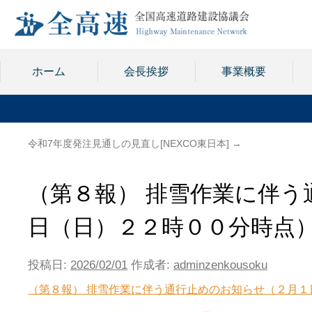
ホーム
会長挨拶
事業概要
令和7年度発注見通しの見直し[NEXCO東日本]
→
（第８報） 排雪作業に伴う
日（日）２２時００分時点
投稿日:
2026/02/01
作成者:
adminzenkousoku
（第８報） 排雪作業に伴う通行止めのお知らせ（２月１日