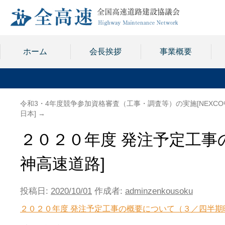
ホーム
会長挨拶
事業概要
令和3・4年度競争参加資格審査（工事・調査等）の実施[NEXCO
日本]
→
２０２０年度 発注予定工事
神高速道路]
投稿日:
2020/10/01
作成者:
adminzenkousoku
２０２０年度 発注予定工事の概要について（３／四半期時