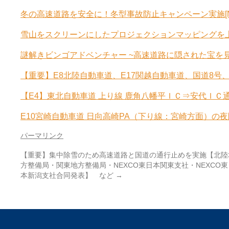
冬の高速道路を安全に！冬型事故防止キャンペーン実施[N
雪山をスクリーンにしたプロジェクションマッピングを上映
謎解きビンゴアドベンチャー ~高速道路に隠された宝を見つ
【重要】E8北陸自動車道、E17関越自動車道、国道8号、1
【E4】東北自動車道 上り線 鹿角八幡平ＩＣ⇒安代ＩＣ通
E10宮崎自動車道 日向高崎PA（下り線：宮崎方面）の夜間
パーマリンク
【重要】集中除雪のため高速道路と国道の通行止めを実施【北陸
方整備局・関東地方整備局・NEXCO東日本関東支社・NEXCO東
本新潟支社合同発表】 など
→