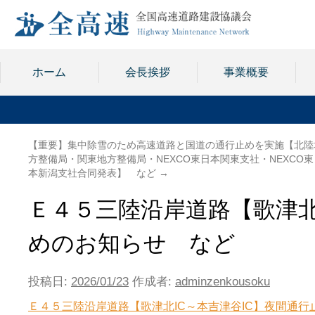
ホーム
会長挨拶
事業概要
【重要】集中除雪のため高速道路と国道の通行止めを実施【北陸
方整備局・関東地方整備局・NEXCO東日本関東支社・NEXCO東
本新潟支社合同発表】 など
→
Ｅ４５三陸沿岸道路【歌津北
めのお知らせ など
投稿日:
2026/01/23
作成者:
adminzenkousoku
Ｅ４５三陸沿岸道路【歌津北IC～本吉津谷IC】夜間通行