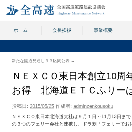
ホーム
会長挨拶
事業概要
新たな開通見通し３３区間公表
→
ＮＥＸＣＯ東日本創立10周
お得 北海道ＥＴＣふりー
投稿日:
2015/05/25
作成者:
adminzenkousoku
ＮＥＸＣＯ東日本北海道支社は９月１日～11月13日ま
の３つのフェリー会社と連携し、ドラ割「フェリーでお