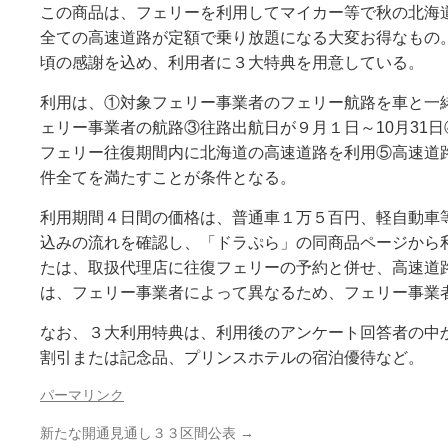
この商品は、フェリーを利用してマイカー等で秋の北海
全ての高速道路が定額で乗り放題になる大変お得なもの。
頃の感謝を込め、利用者に３大特典を用意している。
利用は、①対象フェリー事業者のフェリー航路を車と一
ェリー事業者の航路③往路出航日が９月１日～10月31
フェリー往復期間内に北海道の高速道路を利用⑤高速道
件全てを満たすことが条件となる。
利用期間４日間の価格は、普通車１万５百円、軽自動車
込みの流れを確認し、「ドラぷら」の同商品ページから
たは、取扱代理店に往復フェリーの予約と併せ、高速道
は、フェリー事業者によって異なるため、フェリー事業
なお、３大利用特典は、利用後のアンケート回答者の中
割引または記念品、プリンスホテルの宿泊優待など。
パーマリンク
新たな開通見通し３３区間公表
→