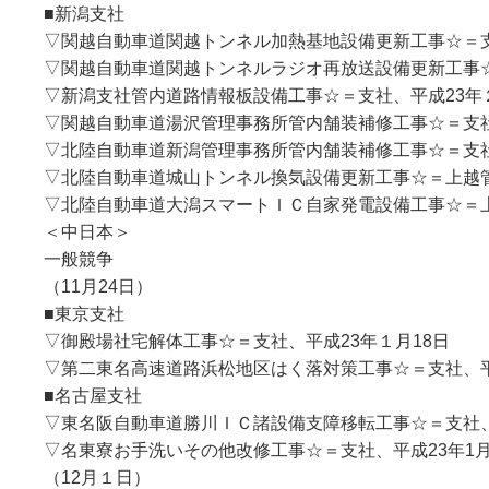
■新潟支社
▽関越自動車道関越トンネル加熱基地設備更新工事☆＝支
▽関越自動車道関越トンネルラジオ再放送設備更新工事
▽新潟支社管内道路情報板設備工事☆＝支社、平成23
▽関越自動車道湯沢管理事務所管内舗装補修工事☆＝支
▽北陸自動車道新潟管理事務所管内舗装補修工事☆＝支
▽北陸自動車道城山トンネル換気設備更新工事☆＝上越
▽北陸自動車道大潟スマートＩＣ自家発電設備工事☆＝
＜中日本＞
一般競争
（11月24日）
■東京支社
▽御殿場社宅解体工事☆＝支社、平成23年１月18日
▽第二東名高速道路浜松地区はく落対策工事☆＝支社、平
■名古屋支社
▽東名阪自動車道勝川ＩＣ諸設備支障移転工事☆＝支社、平
▽名東寮お手洗いその他改修工事☆＝支社、平成23年1月
（12月１日）