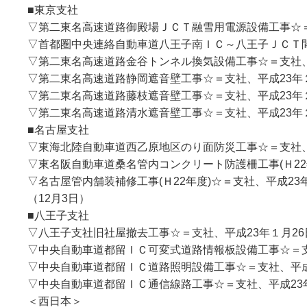
■東京支社
▽第二東名高速道路御殿場ＪＣＴ融雪用電源設備工事☆＝
▽首都圏中央連絡自動車道八王子南ＩＣ～八王子ＪＣＴ
▽第二東名高速道路金谷トンネル換気設備工事☆＝支社、
▽第二東名高速道路静岡遮音壁工事☆＝支社、平成23年
▽第二東名高速道路藤枝遮音壁工事☆＝支社、平成23年
▽第二東名高速道路清水遮音壁工事☆＝支社、平成23年
■名古屋支社
▽東海北陸自動車道西乙原地区のり面防災工事☆＝支社、
▽東名阪自動車道桑名管内コンクリート防護柵工事(Ｈ22
▽名古屋管内舗装補修工事(Ｈ22年度)☆＝支社、平成23
（12月3日）
■八王子支社
▽八王子支社旧社屋撤去工事☆＝支社、平成23年１月2
▽中央自動車道都留ＩＣ可変式道路情報板設備工事☆＝支
▽中央自動車道都留ＩＣ道路照明設備工事☆＝支社、平成
▽中央自動車道都留ＩＣ通信線路工事☆＝支社、平成23
＜西日本＞