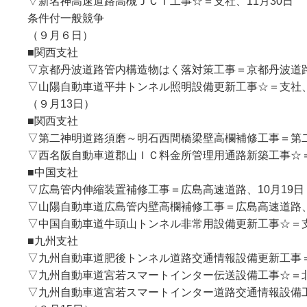
▽新名神高速道路高槻ＪＣＴ工事☆＝支社、11月30日
条件付一般競争
（９月６日）
■関西支社
▽京都丹波道路管内構造物はく落対策工事＝京都丹波道路
▽山陽自動車道平井トンネル照明設備更新工事☆＝支社、
（９月13日）
■関西支社
▽第二神明道路須磨～明石西間橋梁壁高欄補修工事＝第二
▽西名阪自動車道郡山ＩＣ料金所管理用通路新築工事☆＝
■中国支社
▽広島管内伸縮装置補修工事＝広島高速道路、10月19日
▽山陽自動車道広島管内壁高欄補修工事＝広島高速道路、
▽中国自動車道牛頭山トンネル非常用設備更新工事☆＝支
■九州支社
▽九州自動車道肥後トンネル道路交通情報設備更新工事＝
▽九州自動車道宮若スマートインター伝送設備工事☆＝北
▽九州自動車道宮若スマートインター道路交通情報設備工