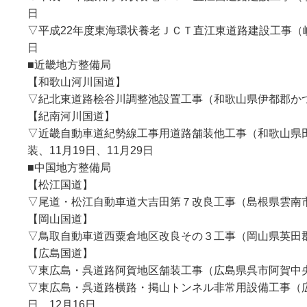
日
▽平成22年度東海環状養老ＪＣＴ直江東道路建設工事（岐
日
■近畿地方整備局
【和歌山河川国道】
▽紀北東道路桧谷川調整池設置工事（和歌山県伊都郡かつ
【紀南河川国道】
▽近畿自動車道紀勢線工事用道路舗装他工事（和歌山県
装、11月19日、11月29日
■中国地方整備局
【松江国道】
▽尾道・松江自動車道大吉田第７改良工事（島根県雲南市
【岡山国道】
▽鳥取自動車道西粟倉地区改良その３工事（岡山県英田郡
【広島国道】
▽東広島・呉道路阿賀地区舗装工事（広島県呉市阿賀中央
▽東広島・呉道路横路・掲山トンネル非常用設備工事（広
日、12月16日