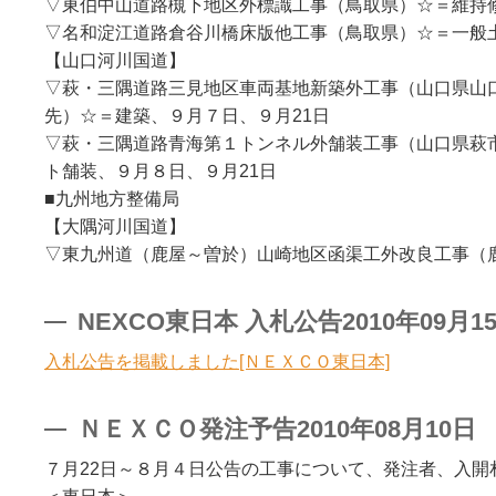
▽東伯中山道路槻下地区外標識工事（鳥取県）☆＝維持修
▽名和淀江道路倉谷川橋床版他工事（鳥取県）☆＝一般
【山口河川国道】
▽萩・三隅道路三見地区車両基地新築外工事（山口県山
先）☆＝建築、９月７日、９月21日
▽萩・三隅道路青海第１トンネル外舗装工事（山口県萩
ト舗装、９月８日、９月21日
■九州地方整備局
【大隅河川国道】
▽東九州道（鹿屋～曽於）山崎地区函渠工外改良工事（鹿
NEXCO東日本 入札公告2010年09月1
入札公告を掲載しました[ＮＥＸＣＯ東日本]
ＮＥＸＣＯ発注予告2010年08月10日
７月22日～８月４日公告の工事について、発注者、入開