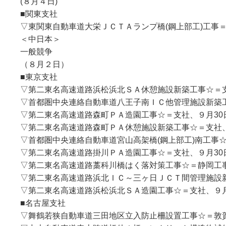
(８月４日)
■関東支社
▽東関東自動車道大栄ＪＣＴＡランプ橋(鋼上部工)工事＝
＜中日本＞
一般競争
（８月２日）
■東京支社
▽第二東名高速道路浜松浜北ＳＡ休憩施設新築工事☆＝
▽首都圏中央連絡自動車道八王子南ＩＣ他管理施設新築
▽第二東名高速道路森町ＰＡ造園工事☆＝支社、９月30
▽第二東名高速道路森町ＰＡ休憩施設新築工事☆＝支社、
▽首都圏中央連絡自動車道宮山高架橋(鋼上部工)南工事☆
▽第二東名高速道路掛川ＰＡ造園工事☆＝支社、９月30
▽第二東名高速道路藁科川橋はく落対策工事☆＝静岡工事
▽第二東名高速道路浜北ＩＣ～三ヶ日ＪＣＴ間管理施設
▽第二東名高速道路浜松浜北ＳＡ造園工事☆＝支社、９月
■名古屋支社
▽舞鶴若狭自動車道三田地区立入防止柵設置工事☆＝敦