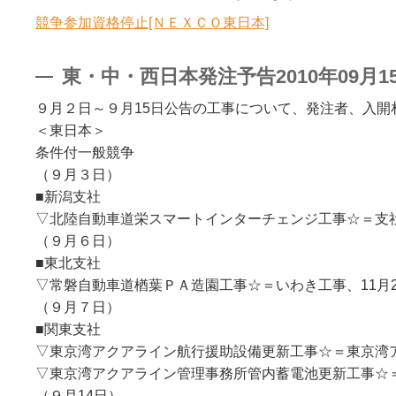
競争参加資格停止[ＮＥＸＣＯ東日本]
東・中・西日本発注予告2010年09月1
９月２日～９月15日公告の工事について、発注者、入開
＜東日本＞
条件付一般競争
（９月３日）
■新潟支社
▽北陸自動車道栄スマートインターチェンジ工事☆＝支社
（９月６日）
■東北支社
▽常磐自動車道楢葉ＰＡ造園工事☆＝いわき工事、11月2
（９月７日）
■関東支社
▽東京湾アクアライン航行援助設備更新工事☆＝東京湾ア
▽東京湾アクアライン管理事務所管内蓄電池更新工事☆＝
（９月14日）