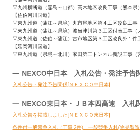
▽九州横断道（嘉島～山都）高木地区改良工事（熊本県）☆
【佐伯河川国道】
▽東九州道（蒲江～県境）丸市尾地区第４工区改良工事（
▽東九州道（蒲江～県境）波当津川第３工区付替工事（大
▽東九州道（佐伯～蒲江）古市地区第３工区改良外１件工
【延岡河川国道】
▽東九州道（県境～北川）家田第二トンネル新設工事（宮
NEXCO中日本 入札公告・発注予告関係（
入札公告・発注予告関係[ＮＥＸＣＯ中日本]
NEXCO東日本・ＪＢ本四高速 入札関連（
入札公告を掲載しました[ＮＥＸＣＯ東日本]
条件付一般競争入札（工事 2件)、一般競争入札(物品製