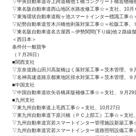
▽中央自動車道寺上跨道橋他１橋コンクリート構造物補
▽東名阪自動車道西山地区水路改修工事☆＝支社、10月
▽東海環状自動車道鞍ヶ池スマートインター標識工事☆
▽紀勢自動車道笠木川橋他剥落対策工事☆＝松阪工事、９
▽東名阪自動車道名古屋西～伊勢関間(下り線)他２路線舗装
＜西日本＞
条件付一般競争
（７月26日）
■関西支社
▽京奈道路山田川高架橋はく落対策工事＝茨木管理、９
▽名神高速道路京都東地区排水対策工事＝茨木管理、９
■中国支社
▽中国自動車道吹矢谷橋床版補修工事☆＝支社、９月29
■九州支社
▽東九州自動車道上毛西工事☆＝支社、10月27日
▽東九州自動車道下原川橋（ＰＣ上部工）工事☆＝支社、
▽九州自動車道宮若スマートインター管理施設新築工事☆
▽九州自動車道宮若スマートインター道路照明設備工事☆