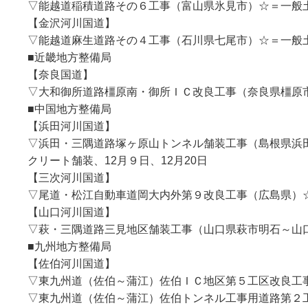
▽能越道稲積道路その６工事（富山県氷見市）☆＝一般土
【金沢河川国道】
▽能越道麻生道路その４工事（石川県七尾市）☆＝一般土木
■近畿地方整備局
【奈良国道】
▽大和御所道路橿原南・御所ＩＣ改良工事（奈良県橿原市～
■中国地方整備局
【浜田河川国道】
▽浜田・三隅道路塚ヶ原山トンネル舗装工事（島根県浜
クリート舗装、12月９日、12月20日
【三次河川国道】
▽尾道・松江自動車道岡大内外第９改良工事（広島県）☆
【山口河川国道】
▽萩・三隅道路三見地区舗装工事（山口県萩市明石～山口
■九州地方整備局
【佐伯河川国道】
▽東九州道（佐伯～蒲江）佐伯ＩＣ地区第５工区改良工事（
▽東九州道（佐伯～蒲江）佐伯トンネル工事用道路第２工区