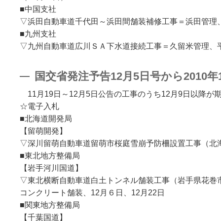
■中国支社
▽浜田自動車道千代田～浜田間舗装補修工事＝浜田管理、
■九州支社
▽九州自動車道広川ＳＡ下水道接続工事＝久留米管理、平
国交省発注予告12月5日号から2010年1
11月19日～12月5日公告の工事のうち12月9日以降
☆電子入札
■北海道開発局
【留萌開発】
▽深川留萌自動車道留萌市桜庭雪崩予防柵設置工事（北海道
■東北地方整備局
【岩手河川国道】
▽東北横断自動車道白土トンネル舗装工事（岩手県花巻
コンクリート舗装、12月６日、12月22日
■関東地方整備局
【千葉国道】