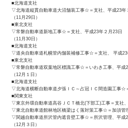
■北海道支社
▽北海道縦貫自動車道大沼舗装工事☆＝支社、平成23年
（11月29日）
■東北支社
▽常磐自動車道新地工事☆＝支社、平成23年２月23日
（11月30日）
■北海道支社
▽道央自動車道札幌管内舗装補修工事☆＝支社、 平成23
■東北支社
▽常磐自動車道双葉地区標識工事☆＝いわき工事、平成2
（12月１日）
■北海道支社
▽北海道横断自動車道夕張ＩＣ～占冠ＩＣ間造園工事☆
■関東支社
▽東京外環自動車道高谷ＪＣＴ橋北(下部工)工事＝支社
▽東北自動車道館林地区橋梁はく落対策工事☆＝加須管
▽関越自動車道所沢管内遮音壁工事☆＝所沢管理、平成2
（12月３日）