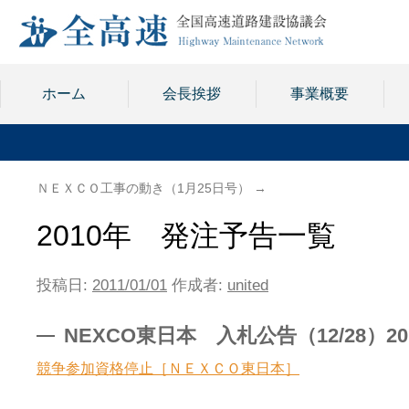
ホーム
会長挨拶
事業概要
ＮＥＸＣＯ工事の動き（1月25日号）
→
2010年 発注予告一覧
投稿日:
2011/01/01
作成者:
united
NEXCO東日本 入札公告（12/28）20
競争参加資格停止［ＮＥＸＣＯ東日本］