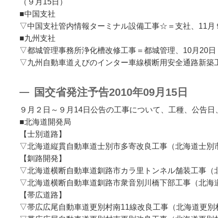
（９月15日）
■中国支社
▽中国支社管内情報ターミナル設備工事☆＝支社、11月
■九州支社
▽都城管理事務所浄化槽改修工事＝都城管理、10月20日
▽九州自動車道えびのインター車線横断用安全通路新築工
国交省発注予告2010年09月15日
９月２日～９月14日公告の工事について、工種、公告日
■北海道開発局
【士別道路】
▽北海道縦貫自動車道士別市多寄改良工事（北海道士別市
【釧路開発】
▽北海道横断自動車道釧路市カラ里トンネル舗装工事（
▽北海道横断自動車道釧路市衆音別川橋下部工事（北海
【帯広道路】
▽帯広広尾自動車道更別村南11線改良工事（北海道更別村