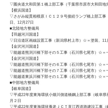
▽圏央道大和田第１橋上部工事（千葉県市原市大和田地先）
【横浜国道】
▽さがみ縦貫相模原ＩＣ１２９号接続ランプ橋上部工事（
日、12月27日
■北陸地方整備局
【羽越河川国道】
▽日沿道区画線設置工事（新潟県村上市）☆＝塗装、11月2
【金沢河川国道】
▽能越道熊渕川橋下部その５工事（石川県七尾市）☆＝一般
【金沢河川国道】
▽能越道熊渕川橋下部その６工事（石川県七尾市）☆＝一般
▽能越道熊渕川橋下部その７工事（石川県七尾市）☆＝一般
▽能越道東浜川橋下部その１工事（石川県七尾市）☆＝一般
■中部地方整備局
【岐阜国道】
▽平成22年度東海環状小畑川側道橋鋼上部工事（岐阜県養
月２日
▽平成22年度東海環状養老ＪＣＴ直江西道路建設工事（岐