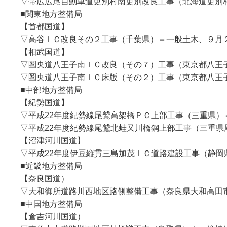
▽帯広広尾自動車道更別村南更別改良工事（北海道更別村
■関東地方整備局
【首都国道】
▽高谷ＩＣ改良その２工事（千葉県）＝一般土木、９月２
【相武国道】
▽圏央道八王子南ＩＣ改良（その７）工事（東京都八王子
▽圏央道八王子南ＩＣ床版（その２）工事（東京都八王子
■中部地方整備局
【紀勢国道】
▽平成22年度紀勢線尾鷲高架橋ＰＣ上部工事（三重県）
▽平成22年度紀勢線尾鷲北蛙又川橋鋼上部工事（三重県
【沼津河川国道】
▽平成22年度伊豆縦貫三島加茂ＩＣ道路建設工事（静岡
■近畿地方整備局
【奈良国道）
▽大和御所道路川西地区路側整備工事（奈良県大和高田
■中国地方整備局
【倉吉河川国道）