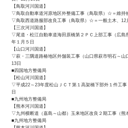
【鳥取河川国道】
▽鳥取自動車道河原地区外整備工事（鳥取県）☆＝維持修繕
▽鳥取西道路服部改良工事（鳥取県）☆＝一般土木、12月
【三次河川国道】
▽尾道・松江自動車道海田原橋第２ＰＣ上部工事（広島県
年１月５日
【山口河川国道】
▽萩・三隅道路椿地区外舗装工事（山口県萩市明石～山口
13日
■四国地方整備局
【松山河川国道】
▽平成22～23年度松山ＪＣＴ第１高架橋下部外１件工事
日
■九州地方整備局
【熊本河川国道】
▽九州横断道（嘉島～山都）玉来地区改良２期工事（熊本県
■九州地方整備局
【熊本河川国道】