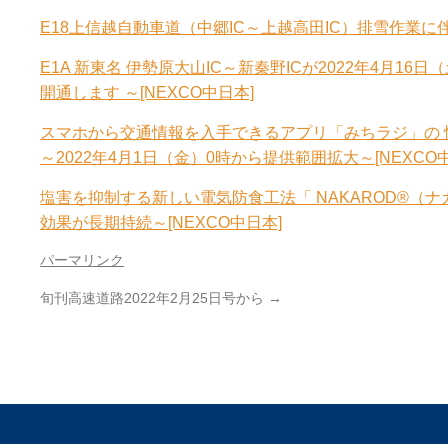
E18上信越自動車道（中郷IC～上越高田IC）排雪作業に
E1A 新東名 伊勢原大山IC～新秦野ICが2022年4月1
開通します ～[NEXCO中日本]
スマホから交通情報を入手できるアプリ「みちラジ」の
～2022年4月1日（金）0時から提供範囲拡大～[NEXCO
塩害を抑制する新しい電気防食工法「 NAKAROD®
効果が長期持続～[NEXCO中日本]
パーマリンク
旬刊高速道路2022年2月25日号から
→