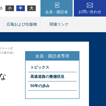
さ
小
中
大
お問い合わせ
会員・購読者
広報および出版物
関連リンク
スマートIC
CO東日本]
トピックス
な
高速道路の整備状況
50年の歩み