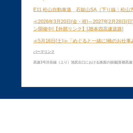
E11 松山自動車道 石鎚山SA（下り線：松山
≪2026年3月20日(金・祝)～2027年2月2
ン開催中!【外部リンク】[JB本四高速道路]
≪5月16日(土)≫「めぐると一緒に!橋のお仕事
パーマリンク
高速3号渋谷線（上り）池尻出口における路面の損傷[首都高速