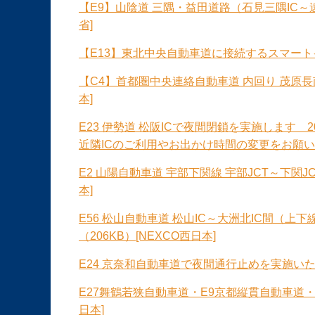
【E9】山陰道 三隅・益田道路（石見三隅IC
省]
【E13】東北中央自動車道に接続するスマート
【C4】首都圏中央連絡自動車道 内回り 茂原長
本]
E23 伊勢道 松阪ICで夜間閉鎖を実施します 
近隣ICのご利用やお出かけ時間の変更をお願いし
E2 山陽自動車道 宇部下関線 宇部JCT～下関J
本]
E56 松山自動車道 松山IC～大洲北IC間（
（206KB）[NEXCO西日本]
E24 京奈和自動車道で夜間通行止めを実施いたし
E27舞鶴若狭自動車道・E9京都縦貫自動車道・
日本]