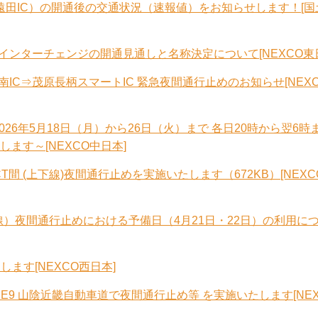
～遠田IC）の開通後の交通状況（速報値）をお知らせします！[国
インターチェンジの開通見通しと名称決定について[NEXCO東
南IC⇒茂原長柄スマートIC 緊急夜間通行止めのお知らせ[NEX
2026年5月18日（月）から26日（火）まで 各日20時から翌6時
ます～[NEXCO中日本]
CT間 (上下線)夜間通行止めを実施いたします（672KB）[NEX
上下線）夜間通行止めにおける予備日（4月21日・22日）の利用に
ます[NEXCO西日本]
E9 山陰近畿自動車道で夜間通行止め等 を実施いたします[NE