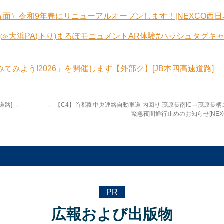
方面）令和9年春にリニューアルオープンします！[NEXCO西日
8日(日)≫大浜PA(下り)まるぽモニュメントAR体験#ハッシュタグキ
みてみよう!2026」を開催します【外部ク】[JB本四高速道路]
道路]
→
←
【C4】首都圏中央連絡自動車道 内回り 茂原長南IC⇒茂原長柄
緊急夜間通行止めのお知らせ[NEX
PR
広報および出版物