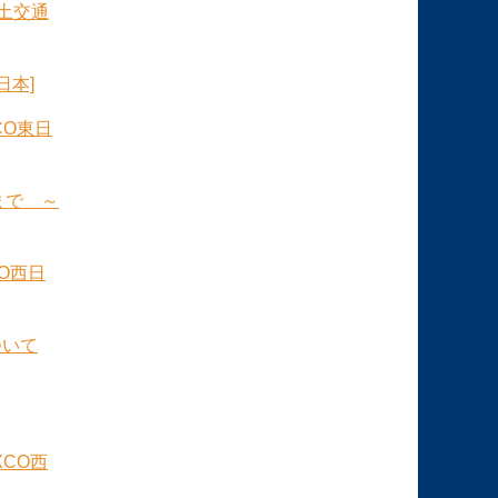
土交通
日本]
CO東日
まで ～
CO西日
ついて
XCO西