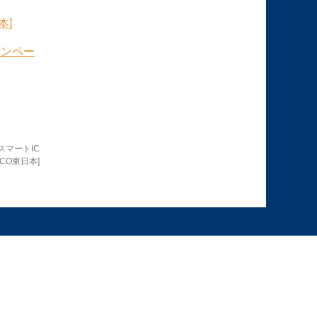
本]
ャンペー
スマートIC
CO東日本]