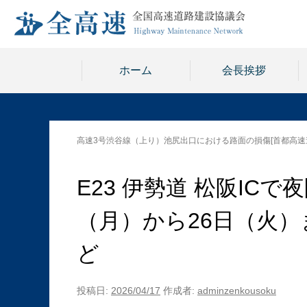
ホーム
会長挨拶
高速3号渋谷線（上り）池尻出口における路面の損傷[首都高速
E23 伊勢道 松阪ICで
（月）から26日（火）
ど
投稿日:
2026/04/17
作成者:
adminzenkousoku