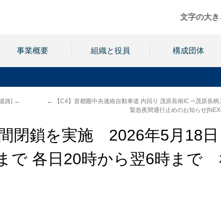
文字の大き
事業概要
組織と役員
構成団体
道路]
→
←
【C4】首都圏中央連絡自動車道 内回り 茂原長南IC⇒茂原長柄
緊急夜間通行止めのお知らせ[NEX
夜間閉鎖を実施 2026年5月18日
まで 各日20時から翌6時まで 