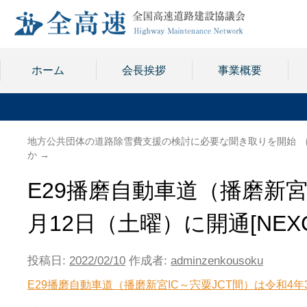
ホーム
会長挨拶
事業概要
地方公共団体の道路除雪費支援の検討に必要な聞き取りを開始 
か
→
E29播磨自動車道（播磨新宮
月12日（土曜）に開通[NEX
投稿日:
2022/02/10
作成者:
adminzenkousoku
E29播磨自動車道（播磨新宮IC～宍粟JCT間）は令和4年