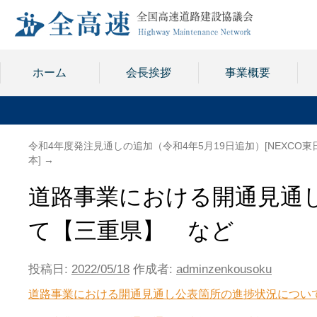
ホーム
会長挨拶
事業概要
令和4年度発注見通しの追加（令和4年5月19日追加）[NEXCO東
本]
→
道路事業における開通見通
て【三重県】 など
投稿日:
2022/05/18
作成者:
adminzenkousoku
道路事業における開通見通し公表箇所の進捗状況について