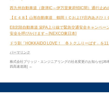
西九州自動車道（唐津IC～伊万里東府招IC間）通行止めの
【Ｅ４８】山形自動車道 鶴岡ＩＣおよび庄内あさひＩＣ
E8北陸自動車道 栄PA上り線で緊急交通安全キャンペ
安全を呼びかけます～[NEXCO東日本]
ドラ割「HOKKAIDO LOVE！ 冬トクふりーぱす」を1
パーマリンク
株式会社ブリッジ・エンジニアリングの社名変更のお知らせ[JB
四高速道路]
→