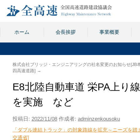
ホーム
会長挨拶
事業概要
株式会社ブリッジ・エンジニアリングの社名変更のお知らせ[JB
四高速道路]
→
E8北陸自動車道 栄PA上
を実施 など
投稿日:
2022/11/08
作成者:
adminzenkousoku
「ダブル連結トラック」の対象路線を拡充～ニーズを踏
交通省]