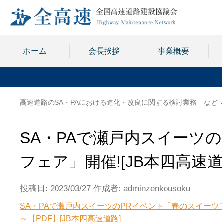
ホーム
会長挨拶
事業概要
高速道路のSA・PAにおける進化・改良に関する検討業務 など
SA・PAで瀬戸内スイーツ
フェア」開催![JB本四高速道
投稿日:
2023/03/27
作成者:
adminzenkousoku
SA・PAで瀬戸内スイーツのPRイベント「春のスイーツフェ
～【PDF】[JB本四高速道路]