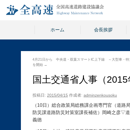
ホーム
会長挨拶
4月21日から 中央道・双葉スマートIC上下線 ～大型車・
を開始
→
国土交通省人事（2015
投稿日:
2015/04/15
作成者:
adminzenkousoku
（10日）総合政策局総務課企画専門官（道路
防災課道路防災対策室課長補佐）岡崎之彦▽道
義徳