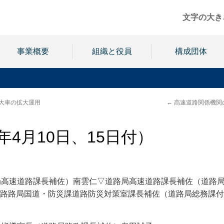
文字の大き
事業概要
組織と役員
構成団体
特大車の拡大運用
←
高速道路関係機関
年4月10日、15日付）
局高速道路課長補佐）南雲仁▽道路局高速道路課長補佐（道路
路路局国道・防災課道路防災対策室課長補佐（道路局総務課付