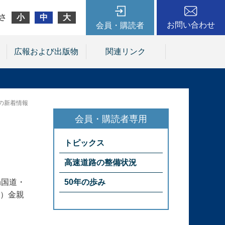
さ
小
中
大
お問い合わせ
会員・購読者
広報および出版物
関連リンク
の新着情報
トピックス
高速道路の整備状況
局国道・
50年の歩み
）金親