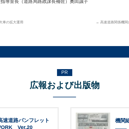
業指導室長（道路局路政課長補佐）奧田誠子
特大車の拡大運用
←
高速道路関係機関
PR
広報および出版物
高速道路パンフレット
機関
ORK Ver.20