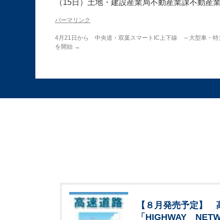
（15日）土地・建設産業局不動産業課不動産
パーマリンク
4月21日から 中央道・双葉スマートIC上下線 ～大型車・
を開始
→
【８月発売予定】 
「HIGHWAY NETW