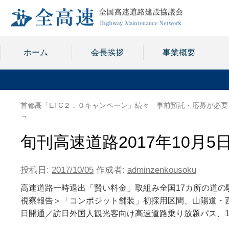
ホーム
会長挨拶
事業概要
首都高「ETC２．０キャンペーン」続々 事前預託・応募が必要
→
旬刊高速道路2017年10月5
投稿日:
2017/10/05
作成者:
adminzenkousoku
高速道路一時退出「賢い料金」取組み全国17カ所の道の駅
視察報告＞「コンポジット舗装」初採用区間、山陽道・西
日開通／訪日外国人観光客向け高速道路乗り放題パス、1