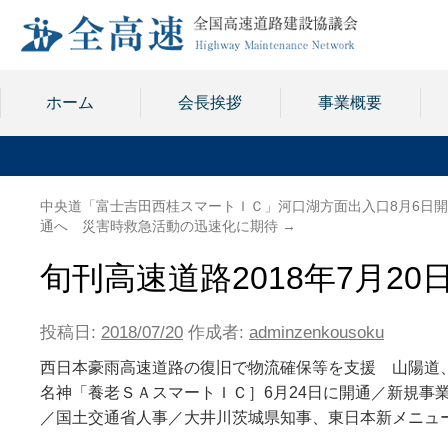
ホーム
会長挨拶
事業概要
中央道「富士吉田西桂スマートＩＣ」河口湖方面出入口8月6日開
通へ 災害時救急活動の迅速化に期待
→
旬刊高速道路2018年7月20
投稿日:
2018/07/20
作成者:
adminzenkousoku
西日本豪雨高速道路の復旧で物流確保等を支援 山陽道、
名神「養老ＳＡスマートＩＣ］6月24日に開通／新規事
／国土交通省人事／大井川茨城県知事、東日本新メニュ