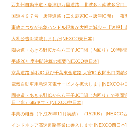
西九州自動車道・唐津伊万里道路 北波多～南波多谷口 
国道４９７号 唐津道路（二丈鹿家IC～唐津IC間） 夜
事故につながる急ハンドル現象が大幅に減少～【速報】
入札公告を掲載しました[NEXCO東日本]
圏央道・あきる野ICから八王子JCT間（内回り）10時間
平成26年度中間決算の概要[NEXCO東日本]
京葉道路 蘇我IC 及び千葉東金道路 大宮IC 夜間出口閉鎖
電気自動車用急速充電サービスを拡大します[NEXCO中日
圏央道・あきる野ICから八王子JCT間（内回り）で夜間通行
日（水）6時まで～[NEXCO中日本]
事業の概要（平成26年11月実績） （152KB） [NEXCO
インドネシア高速道路事業に参入します [NEXCO西日本]