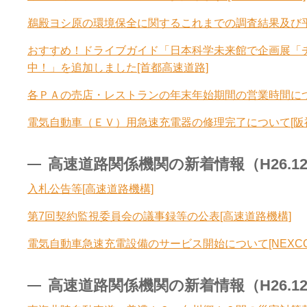
鵜殿ヨシ原の環境保全に関するこれまでの調査結果及び平成2
おすすめ！ドライブガイド「日本科学未来館で企画展「
中！」を追加しました[首都高速道路]
各ＰＡの売店・レストランの年末年始期間の営業時間につ
電気自動車（ＥＶ）用急速充電器の修理完了について[阪
高速道路関係機関の新着情報（H26.12.2
入札公告等[高速道路機構]
第7回契約監視委員会の議事録等の公表[高速道路機構]
電気自動車急速充電設備のサービス開始について[NEXCO
高速道路関係機関の新着情報（H26.12.2