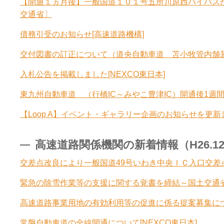
【開通１ヵ月後】一般国道１０１号五所川原西バイパス
交通省〕
債務引受のお知らせ[高速道路機構]
交付図書の訂正について（道央自動車道 苫小牧管内舗装補
入札公告を掲載しました[NEXCO東日本]
東九州自動車道 （行橋IC～みやこ豊津IC）開通後1週間の
【Loop A】イベント・ギャラリー企画のお知らせを更新
高速道路関係機関の新着情報（H26.12.2
交差点改良により一般国道49号いわき中央ＩＣ入口交差
緊急の除雪作業等の支援に関する覚書を締結～国土交通
高速道路事業用地の有効利用等の促進に係る提案募集につ
常磐自動車道の全線開通について[NEXCO東日本]