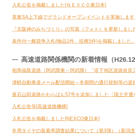
入札公告を掲載しました[ＮＥＸＣＯ東日本]
美東SA上下線でグランドオープンイベントを実施します！
『京阪神のみちづくり』の写真（フォト）を更新しました
条件付一般競争入札(物品1件、役務5件)を掲載しました。
高速道路関係機関の新着情報（H26.12.1
相馬福島道路（阿武隈東～阿武隈）「堤下地区道路改良
津軽自動車道メール配信開始～冬期間の通行規制等の道
釜石山田道路かわらばん57号を追加しました〔国土交通
入札公告等[高速道路機構]
入札公告を掲載しました[NEXCO東日本]
冬用タイヤの装着率調査結果について（第3弾）（新潟支社