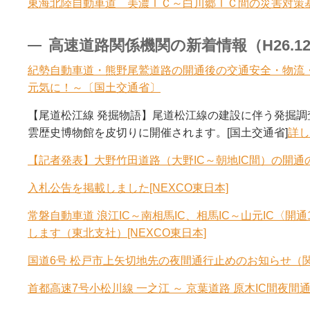
東海北陸自動車道 美濃ＩＣ～白川郷ＩＣ間の災害対策基
高速道路関係機関の新着情報（H26.12.1
紀勢自動車道・熊野尾鷲道路の開通後の交通安全・物流
元気に！～〔国土交通省〕
【尾道松江線 発掘物語】尾道松江線の建設に伴う発掘
雲歴史博物館を皮切りに開催されます。[国土交通省]
詳し
【記者発表】大野竹田道路（大野IC～朝地IC間）の開通の
入札公告を掲載しました[NEXCO東日本]
常磐自動車道 浪江IC～南相馬IC、相馬IC～山元IC〈
します（東北支社）[NEXCO東日本]
国道6号 松戸市上矢切地先の夜間通行止めのお知らせ（関東
首都高速7号小松川線 一之江 ～ 京葉道路 原木IC間夜間