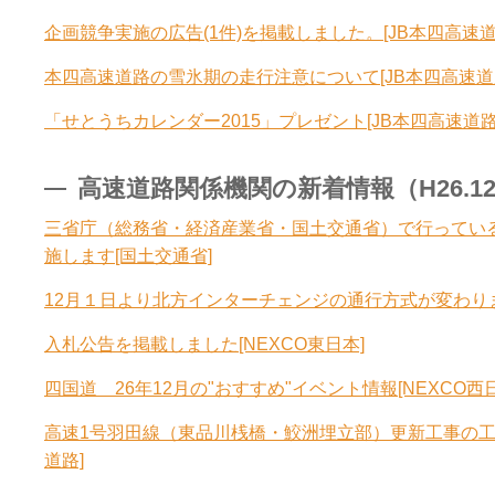
企画競争実施の広告(1件)を掲載しました。[JB本四高速道
本四高速道路の雪氷期の走行注意について[JB本四高速道
「せとうちカレンダー2015」プレゼント[JB本四高速道路
高速道路関係機関の新着情報（H26.12.1
三省庁（総務省・経済産業省・国土交通省）で行ってい
施します[国土交通省]
12月１日より北方インターチェンジの通行方式が変わりま
入札公告を掲載しました[NEXCO東日本]
四国道 26年12月の"おすすめ"イベント情報[NEXCO西日
高速1号羽田線（東品川桟橋・鮫洲埋立部）更新工事の工
道路]