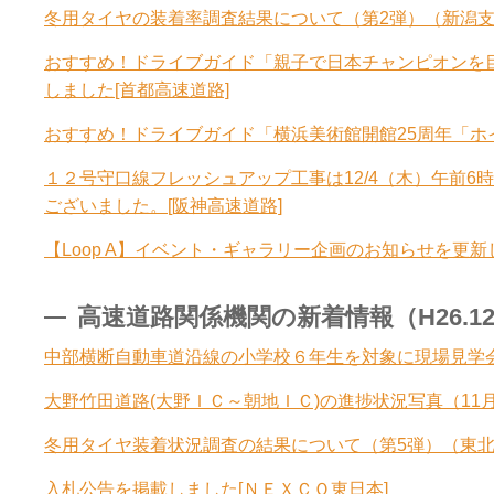
冬用タイヤの装着率調査結果について（第2弾）（新潟支
おすすめ！ドライブガイド「親子で日本チャンピオンを
しました[首都高速道路]
おすすめ！ドライブガイド「横浜美術館開館25周年「ホ
１２号守口線フレッシュアップ工事は12/4（木）午前
ございました。[阪神高速道路]
【Loop A】イベント・ギャラリー企画のお知らせを更新
高速道路関係機関の新着情報（H26.12.3
中部横断自動車道沿線の小学校６年生を対象に現場見学
大野竹田道路(大野ＩＣ～朝地ＩＣ)の進捗状況写真（11
冬用タイヤ装着状況調査の結果について（第5弾）（東北
入札公告を掲載しました[ＮＥＸＣＯ東日本]