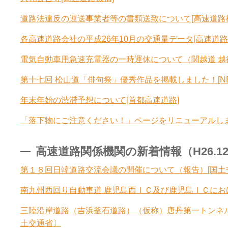
道路法違反の運送事業者等の書類送致について[高速道路
各高速道路会社の平成26年10月の交通量データ[高速道路
電気自動車用急速充電器の一時運休について（関越道 越後川
第十七回 松山道「俳句祭」優秀作品を掲載しました！[NE
年末年始の渋滞予想について[首都高速道路]
「落下物にご注意ください！」ページをリニューアルしま
高速道路関係機関の新着情報（H26.12.8
第１８回日韓道路交流会議の開催について（報告）[国土
南九州西回り自動車道 鹿児島西ＩＣ及び鹿児島ＩＣにお
三陸沿岸道路（吉浜釜石道路）（仮称）唐丹第一トンネ
土交通省〕