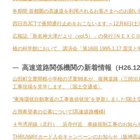
冬期間 首都圏の高速道を利用されるお客さまへのお願い[
四日市JCTで夜間通行止めをおこないます ～12月6日(土)夜
広報誌「新名神大津だより（vol.5）」の発行 [ＮＥＸＣＯ
橋の科学館において、講演会「第16回 1995.1.17 震
高速道路関係機関の新着情報（H26.12.2
山田町立豊間根小学校の児童98名が、復興道路（三陸
工事現場を見学します。〔国土交通省〕
“東海環状自動車道の工事進捗状況”を更新しました[国土交
占用希望者の公募について[高速道路機構]
４号湾岸線（北行） 浜寺付近 車線規制工事のお知らせ 1
THRUWAYカード入会キャンペーンのお知らせ（阪神高