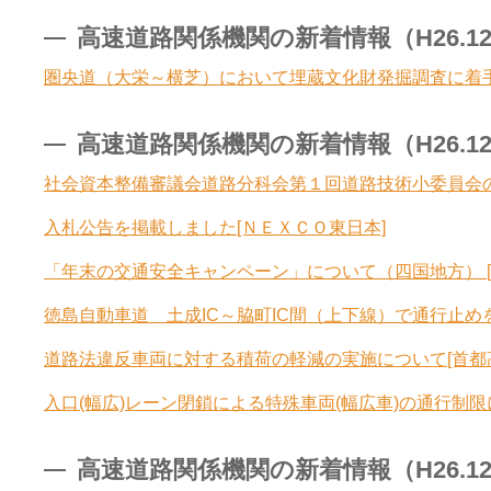
高速道路関係機関の新着情報（H26.12.1
圏央道（大栄～横芝）において埋蔵文化財発掘調査に着
高速道路関係機関の新着情報（H26.12.1
社会資本整備審議会道路分科会第１回道路技術小委員会の
入札公告を掲載しました[ＮＥＸＣＯ東日本]
「年末の交通安全キャンペーン」について（四国地方） [
徳島自動車道 土成IC～脇町IC間（上下線）で通行止めを
道路法違反車両に対する積荷の軽減の実施について[首都
入口(幅広)レーン閉鎖による特殊車両(幅広車)の通行制限に
高速道路関係機関の新着情報（H26.12.1