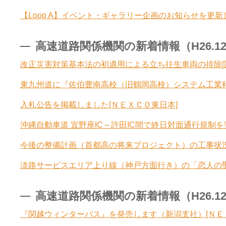
【Loop A】イベント・ギャラリー企画のお知らせを更新
高速道路関係機関の新着情報（H26.12.5
改正災害対策基本法の初適用による立ち往生車両の排除[
東九州道に『佐伯豊南高校（旧鶴岡高校）システム工業科
入札公告を掲載しました[ＮＥＸＣＯ東日本]
沖縄自動車道 宜野座IC～許田IC間で終日対面通行規制を
今後の整備計画（首都高の将来プロジェクト）の工事状況
淡路サービスエリア上り線（神戸方面行き）の「恋人の聖
高速道路関係機関の新着情報（H26.12.4
『関越ウィンターパス』を発売します（新潟支社）[ＮＥ