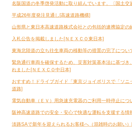
名阪国道の冬季啓発活動に取り組んでいます。〔国土交
平成26年度発注見通し[高速道路機構]
山形県と東日本高速道路株式会社との包括的連携協定の締
入札公告を掲載しました[ＮＥＸＣＯ東日本]
東海北陸道の立ち往生車両の移動等の措置の完了について
緊急通行車両を確保するため、災害対策基本法に基づき
れました[ＮＥＸＣＯ中日本]
おすすめ！ドライブガイド「東京ジョイポリスで「ソニッ
道路]
電気自動車（ＥＶ）用急速充電器のご利用一時停止について 
阪神高速道路での安全・安心で快適な運転を支援する情報
淡路SAで新年を迎えられるお客様へ（混雑時のお願い）[