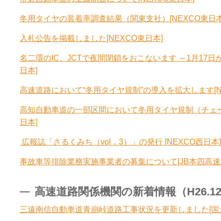
冬用タイヤの装着率調査結果（関東支社）[NEXCO東日本
入札公告を掲載しました[NEXCO東日本]
名二環のIC、JCTで夜間閉鎖をおこないます ～1月17日か
日本]
高速道路において“冬用タイヤ規制”の導入を拡大します[N
高知自動車道の一部区間において冬用タイヤ規制（チェー
日本]
広報誌「さるくみち（vol．3）」の発行 [NEXCO西日本]
事故車等排除業務実施事業者の募集について[JB本四高速
高速道路関係機関の新着情報（H26.12.2
三遠南信自動車道青崩峠道路工事状況を更新しました[国