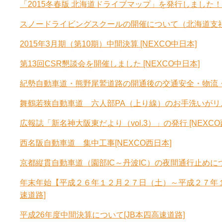
「2015冬春版 北海道ドライブマップ」を発行しました！
スノードライビングスクールの開催について（北海道支社）
2015年3月期（第10期）中間決算 [NEXCO中日本]
第13回CSR懇談会を開催しました [NEXCO中日本]
紀勢自動車道・熊野尾鷲道路の開通後の交通安全・物流・経
舞鶴若狭自動車道 六人部PA（上り線）のお手洗いがリニ
広報誌「新名神大阪東だより（vol.3）」の発行 [NEXCO
西名阪自動車道 集中工事[NEXCO西日本]
京都縦貫自動車道（園部IC～丹波IC）の夜間通行止めについ
年末年始【平成２６年１２月２７日（土）～平成２７年
速道路]
平成26年度中間決算について[JB本四高速道路]