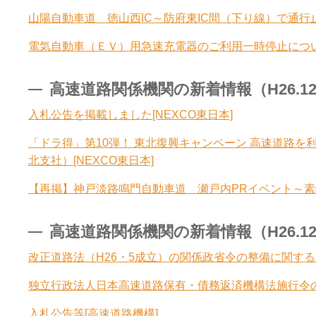
山陽自動車道 徳山西IC～防府東IC間（下り線）で通行止
電気自動車（ＥＶ）用急速充電器のご利用一時停止について 
高速道路関係機関の新着情報（H26.12.1
入札公告を掲載しました[NEXCO東日本]
「ドラ得」第10弾！ 東北復興キャンペーン 高速道路
北支社）[NEXCO東日本]
【再掲】神戸淡路鳴門自動車道 瀬戸内PRイベント～素敵
高速道路関係機関の新着情報（H26.12.9
改正道路法（H26・5成立）の関係政省令の整備に関する
独立行政法人日本高速道路保有・債務返済機構法施行令の
入札公告等[高速道路機構]