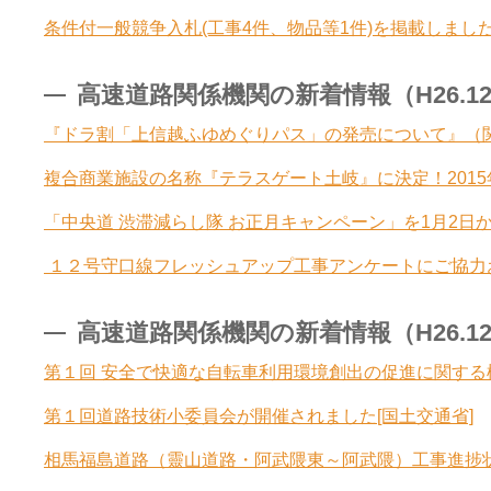
条件付一般競争入札(工事4件、物品等1件)を掲載しました
高速道路関係機関の新着情報（H26.12.1
『ドラ割「上信越ふゆめぐりパス」の発売について』（関東
複合商業施設の名称『テラスゲート土岐』に決定！2015年
「中央道 渋滞減らし隊 お正月キャンペーン」を1月2日から
１２号守口線フレッシュアップ工事アンケートにご協力お
高速道路関係機関の新着情報（H26.12.1
第１回 安全で快適な自転車利用環境創出の促進に関する
第１回道路技術小委員会が開催されました[国土交通省]
相馬福島道路（靈山道路・阿武隈東～阿武隈）工事進捗