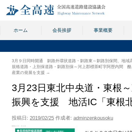
ホーム
会長挨拶
事業概要
3月９日同時開通 釧路外環状道路・釧路東～釧路別保間、地域
規格道路・上別保道路・釧路別保～河上郡標茶町字阿歴内間 酪
産業の発展を支援
→
3月23日東北中央道・東根
振興を支援 地活IC「東根
投稿日:
2019/02/25
作成者:
adminzenkousoku