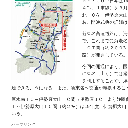
ＮＥＸＣＯ中日本は1
４㌔、４車線）を３月
北ＩＣを「伊勢原大山
お、開通式典の詳細は
新東名高速道路は、海
で、これまでに海老名
ＪＣＴ間（約２００㌔
路）が開通している。
今回の開通により、圏
に東名（上り）では経
を利用することや、厚
避できるようになる。また、新東名へ交通が転換するこ
厚木南ＩＣ～伊勢原大山ＩＣ間（伊勢原ＪＣＴより静岡
Ｔ～伊勢原大山ＩＣ間（約２㌔）は19年度、伊勢原大山
いる。
パーマリンク