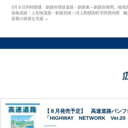
3月９日同時開通 釧路外環状道路・釧路東～釧路別保間、地域
規格道路・上別保道路・釧路別保～河上郡標茶町字阿歴内間 酪
産業の発展を支援
→
【８月発売予定】 高速道路パンフ
「HIGHWAY NETWORK Ver.20